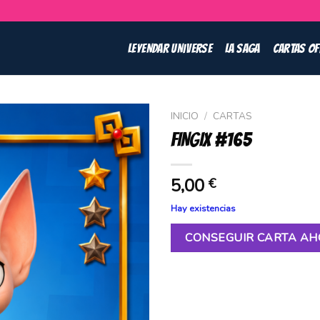
LEYENDAR UNIVERSE
LA SAGA
CARTAS OF
INICIO
/
CARTAS
FINGIX #165
5,00
€
Hay existencias
CONSEGUIR CARTA A