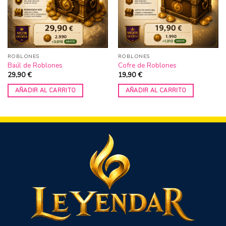
ROBLONES
ROBLONES
Baúl de Roblones
Cofre de Roblones
29,90
€
19,90
€
AÑADIR AL CARRITO
AÑADIR AL CARRITO