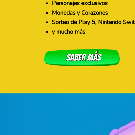
Personajes exclusivos
Monedas y Corazones
Sorteo de Play 5, Nintendo Swi
y mucho más