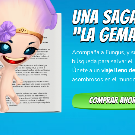
Acompaña a Fungus, y s
búsqueda para salvar el 
Únete a un
viaje lleno d
asombrosos en el mundo