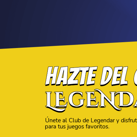
Únete al Club de Legendar y disfru
para tus juegos favoritos.