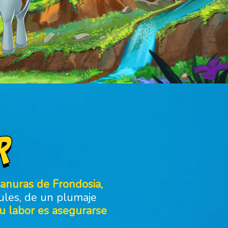
lanuras de Frondosia,
ules, de un plumaje
su labor es asegurarse