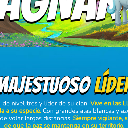
de nivel tres y líder de su clan.
Vive en las L
da a su especie.
Con grandes alas blancas y az
de volar largas distancias.
Siempre vigilante, 
de que la paz se mantenga en su territorio.