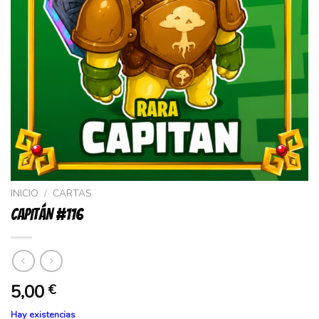
INICIO
/
CARTAS
CAPITÁN #116
5,00
€
Hay existencias